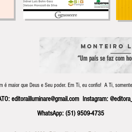
Monteiro 
“Um país se faz com hom
m é maior que Deus e Seu poder.
Em Ti, eu confio! A Ti, somente
ATO:
editorailluminare@gmail.com
Instagram: @editora_
WhatsApp: (51) 9509-4735