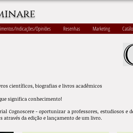
minare
imentos/Indicações/Opiniões
Resenhas
Marketing
Catál
vros científicos, biografias e livros acadêmicos
que significa conhecimento!
rial Cognoscere - oportunizar a professores, estudiosos e d
 através da edição e lançamento de um livro.