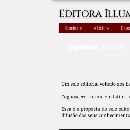
Editora Illu
Illuminare
A Editora
Depo
Antologias Illuminare
Cognoscere
Um selo editorial voltado aos li
Cognoscere - termo em latim - 
Essa é a proposta do selo edito
difusão dos seus conhecimentos