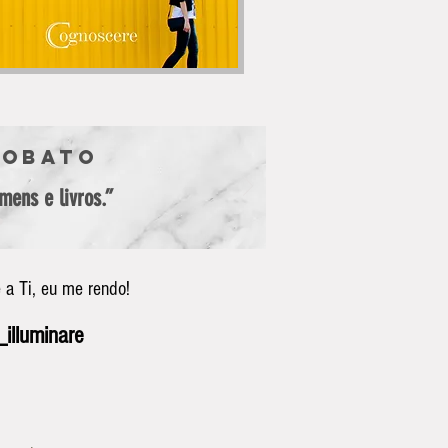
Lobato
ens e livros.”
 a Ti, eu me rendo!
illuminare