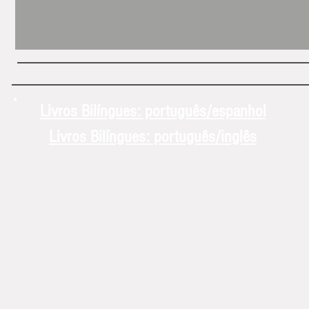
Livros Bilíngues: português/espanhol
Livros Bilíngues: português/inglês