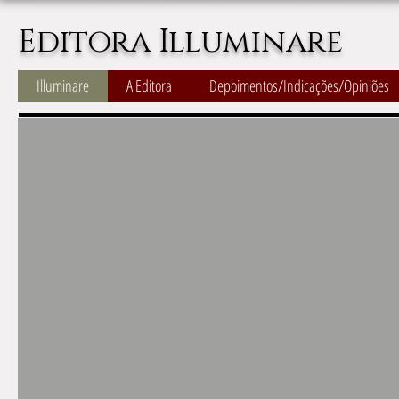
Editora Illuminare
Illuminare
A Editora
Depoimentos/Indicações/Opiniões