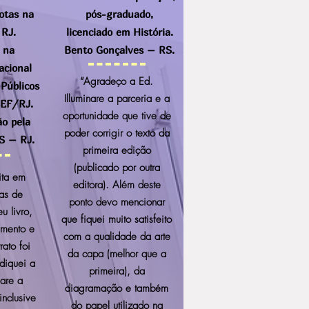
Notas na
pós-graduado,
 RJ.
licenciado em História.
 na
Bento Gonçalves – RS.
acional
“Agradeço a Ed.
 Públicos
Illuminare a parceria e a
SEF/RJ.
oportunidade que tive de
o pela
poder corrigir o texto da
 – RJ.
primeira edição
(publicado por outra
eita em
editora). Além deste
pas de
ponto devo mencionar
u livro,
que fiquei muito satisfeito
amento e
com a qualidade da arte
ato foi
da capa (melhor que a
diquei a
primeira), da
nare a
diagramação e também
nclusive
do papel utilizado na