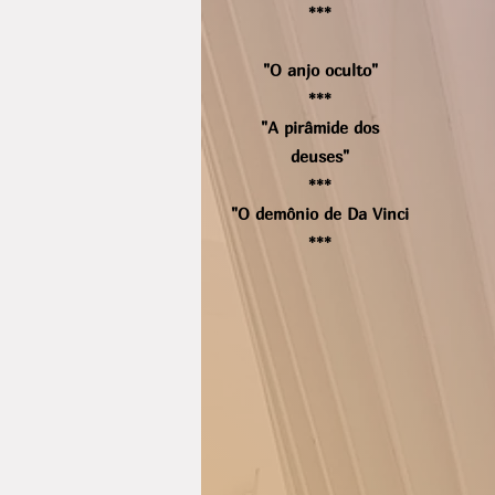
***
"O anjo oculto"
***
"A pirâmide dos
deuses"
***
"O demônio de Da Vinci
***