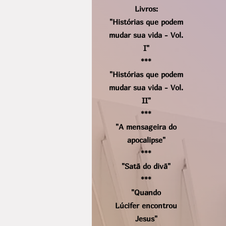
Livros:
"Histórias que podem
mudar sua vida - Vol.
I"
***
"Histórias que podem
mudar sua vida - Vol.
II"
***
"A mensageira do
apocalipse"
***
"Satã do divã"
***
"Quando
Lúcifer
encontrou
Jesus"