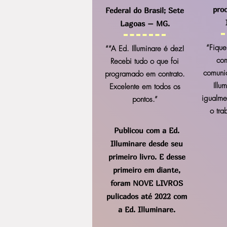
pro
Federal do Brasil; Sete
Lagoas – MG.
“Fiquei
““A Ed. Illuminare é dez!
co
Recebi tudo o que foi
comuni
programado em contrato.
Illu
Excelente em todos os
igualme
pontos.
”
o tra
Publicou com a Ed.
Illuminare desde seu
primeiro livro. E desse
primeiro em diante,
foram NOVE LIVROS
pulicados até 2022 com
a Ed. Illuminare.