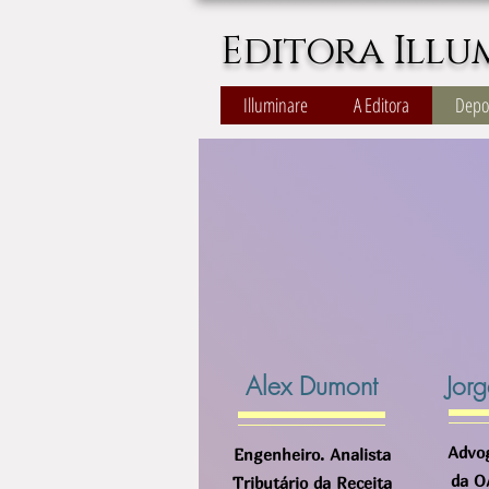
Editora Illu
Illuminare
A Editora
Depo
Alex Dumont
Jorg
Advog
Engenheiro. Analista
da O
Tributário da Receita