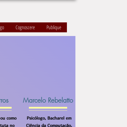
ogo
Cognoscere
Publique
rros
Marcelo Rebelatto
uou como
Psicólogo, Bacharel em
ituta no
Ciência da Computação,