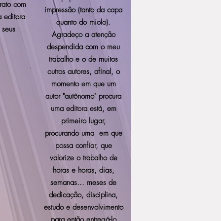
trato com
impressão (tanto da capa
 editora
quanto do miolo).
 seus
Agradeço a atenção
”
despendida com o meu
trabalho e o de muitos
outros autores, afinal, o
momento em que um
autor "autônomo" procura
uma editora está, em
primeiro lugar,
procurando uma em que
possa confiar, que
valorize o trabalho de
horas e horas, dias,
semanas... meses de
dedicação, disciplina,
estudo e desenvolvimento
para então entregá-lo