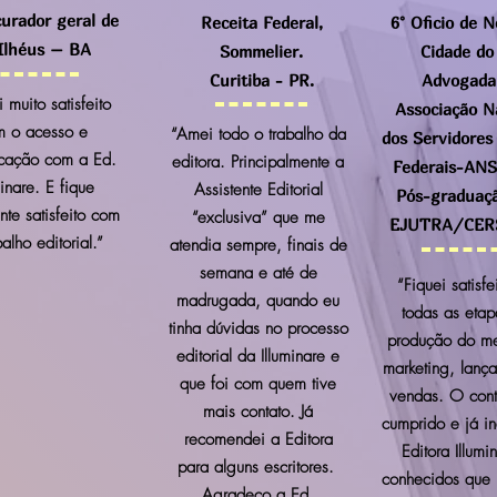
curador geral de
Receita Federal,
6° Oficio de 
Ilhéus – BA
Sommelier.
Cidade do
Curitiba - PR.
Advogada
 muito satisfeito
Associação N
m o acesso e
“Amei todo o trabalho da
dos Servidores
cação com a Ed.
editora. Principalmente a
Federais-AN
minare
. E fique
Assistente Editorial
Pós-graduaçã
nte satisfeito com
“exclusiva” que me
EJUTRA/CERS
balho editorial.”
atendia sempre, finais de
semana e até de
“Fiquei satisf
madrugada, quando eu
todas as eta
tinha dúvidas no processo
produção do me
editorial da Illuminare e
marketing, lanç
que foi com quem tive
vendas. O contr
mais contato. Já
cumprido e já in
recomendei a Editora
Editora Illumi
para alguns escritores.
conhecidos que i
Agradeço a Ed.