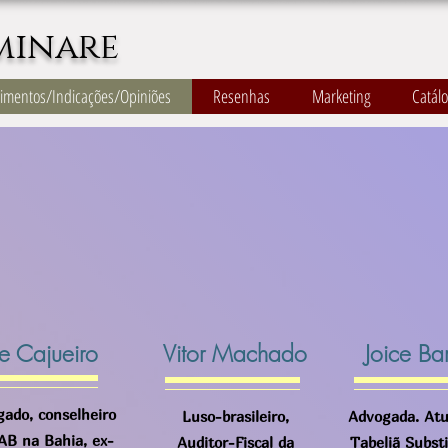
minare
imentos/Indicações/Opiniões
Resenhas
Marketing
Catál
e Cajueiro
Vitor Machado
Joice Ba
ado, conselheiro
Luso-brasileiro,
Advogada. At
AB na Bahia, ex-
Auditor-Fiscal da
Tabeliã Subst