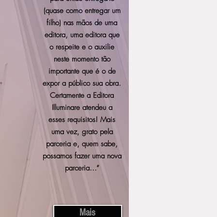
(quase como entregar um
filho) nas mãos de uma
editora, uma editora que
o respeite e o auxilie
neste momento tão
importante que é o de
expor a público sua obra.
Certamente a Editora
Illuminare atendeu a
esses requisitos! Mais
uma vez, grato pela
parceria e, quem sabe,
possamos fazer uma nova
parceria...”
Mais